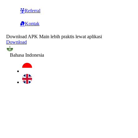
Referral
Kontak
Download APK
Main lebih praktis lewat aplikasi
Download
Bahasa Indonesia