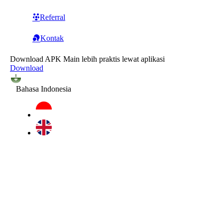
Referral
Kontak
Download APK
Main lebih praktis lewat aplikasi
Download
Bahasa Indonesia