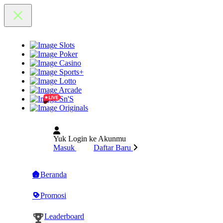
Slots
Poker
Casino
Sports+
Lotto
Arcade
Sn'S
Originals
Yuk Login ke Akunmu
Masuk
Atau
Daftar Baru
Beranda
Promosi
Leaderboard